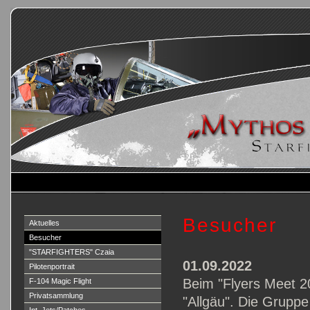
B
esucher
Aktuelles
Besucher
"STARFIGHTERS" Czaia
01.09.2022
Pilotenportrait
Beim "Flyers Meet 2
F-104 Magic Flight
Privatsammlung
"Allgäu". Die Gruppe 