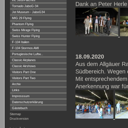
Int. Jets/Patches
Dank an Peter Herle f
Tornado JaboG-34
Jet Museum - JaboG34
MIG 29 Flying
Phantom Flying
Swiss Mirage Flying
Swiss Hunter Flying
F-104 Italien
F-104 Stormos AMI
Portugiesische Luftw...
18.09.2020
Classic Airplanes
Aus dem Allgäuer Ra
Classic Airshows
Südbereich. Wegen d
Visitors Part One
Mit entsprechendem A
Visitors Part Two
Archiv
Anerkennung war für 
Links
Impresssum
Datenschutzerklärung
Gästebuch
Sitemap
Druckversion
Login