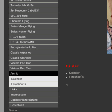
Int. Jets/Patches
Tornado JaboG-34
Jet Museum - JaboG34
MIG 29 Flying
Phantom Flying
Swiss Mirage Flying
Swiss Hunter Flying
F-104 Italien
F-104 Stormos AMI
Portugiesische Luftw...
Classic Airplanes
Classic Airshows
Visitors Part One
Bilder
Visitors Part Two
Kalender
Archiv
Fotoshoot´s
Kalender
Fotoshoot´s
<
Links
Impresssum
Datenschutzerklärung
Gästebuch
Sitemap