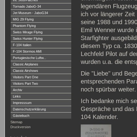
Int. Jets/Patches
legendären Flugzeug
Tornado JaboG-34
ich vor längerer Ze
Jet Museum - JaboG34
MIG 29 Flying
seine 1988 und 1990 
Phantom Flying
Emil Wenner wurde i
Swiss Mirage Flying
Starfighter ausgebi
Swiss Hunter Flying
diesem Typ ca. 1830
F-104 Italien
F-104 Stormos AMI
Lechfeld Pilot auf d
Portugiesische Luftw...
wurden u.a. die ent
Classic Airplanes
Classic Airshows
Die "Liebe" und Bege
Visitors Part One
entsprechenden Para
Visitors Part Two
noch spürbar weiter.
Archiv
Links
Ich bedanke mich se
Impresssum
Gespräche und das Ei
Datenschutzerklärung
104 Kalender.
Gästebuch
Sitemap
Druckversion
Login