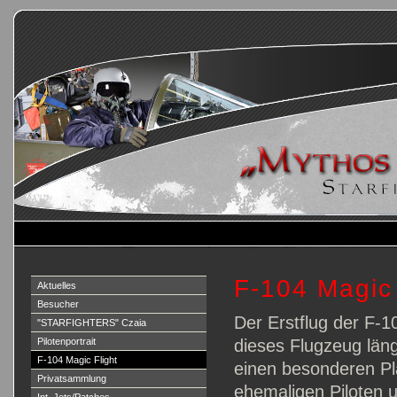
F-104 Magic 
Aktuelles
Besucher
Der Erstflug der F-1
"STARFIGHTERS" Czaia
Pilotenportrait
dieses Flugzeug län
F-104 Magic Flight
einen besonderen Plat
Privatsammlung
ehemaligen Piloten u