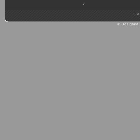
<
Fo
© Designed