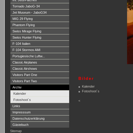
Int. Jets/Patches
Tornado JaboG-34
Jet Museum - JaboG34
MIG 29 Flying
Phantom Flying
Swiss Mirage Flying
Swiss Hunter Flying
F-104 Italien
F-104 Stormos AMI
Portugiesische Luftw...
Classic Airplanes
Classic Airshows
Visitors Part One
Bilder
Visitors Part Two
Kalender
Archiv
Fotoshoot´s
Kalender
Fotoshoot´s
<
Links
Impresssum
Datenschutzerklärung
Gästebuch
Sitemap