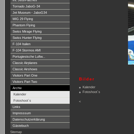
Int. Jets/Patches
Tornado JaboG-34
Jet Museum - JaboG34
MIG 29 Flying
Phantom Flying
Swiss Mirage Flying
Swiss Hunter Flying
F-104 Italien
F-104 Stormos AMI
Portugiesische Luftw...
Classic Airplanes
Classic Airshows
Visitors Part One
Bilder
Visitors Part Two
Kalender
Archiv
Fotoshoot´s
Kalender
Fotoshoot´s
<
Links
Impresssum
Datenschutzerklärung
Gästebuch
Sitemap