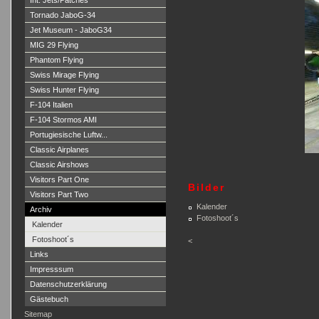
Int. Jets/Patches
Tornado JaboG-34
Jet Museum - JaboG34
MIG 29 Flying
Phantom Flying
Swiss Mirage Flying
Swiss Hunter Flying
F-104 Italien
F-104 Stormos AMI
Portugiesische Luftw...
Classic Airplanes
Classic Airshows
Visitors Part One
Bilder
Visitors Part Two
Kalender
Archiv
Fotoshoot´s
Kalender
Fotoshoot´s
<
Links
Impresssum
Datenschutzerklärung
Gästebuch
Sitemap