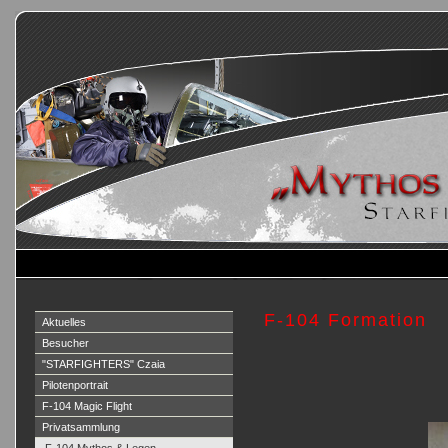
F-104 Formation
Aktuelles
Besucher
"STARFIGHTERS" Czaia
Pilotenportrait
F-104 Magic Flight
Privatsammlung