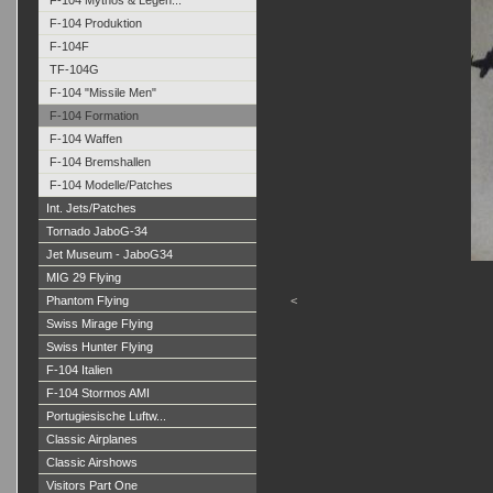
F-104 Mythos & Legen...
F-104 Produktion
F-104F
TF-104G
F-104 "Missile Men"
F-104 Formation
F-104 Waffen
F-104 Bremshallen
F-104 Modelle/Patches
Int. Jets/Patches
Tornado JaboG-34
Jet Museum - JaboG34
MIG 29 Flying
Phantom Flying
<
Swiss Mirage Flying
Swiss Hunter Flying
F-104 Italien
F-104 Stormos AMI
Portugiesische Luftw...
Classic Airplanes
Classic Airshows
Visitors Part One