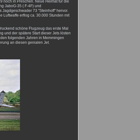
noch in Preschen. Neue Heimat für die
ng JaboG-35 ( F-4F) und
Jagdgeschwader 73 "Steinhoff" hervor.
Luftwaffe erflog ca. 30.000 Stunden mit
ndruckend schöne Flugzeug das erste Mal
g und der spätere Start dieser Jets lösten
in den folgenden Jahren in Memmingen
rung an diesen genialen Jet.