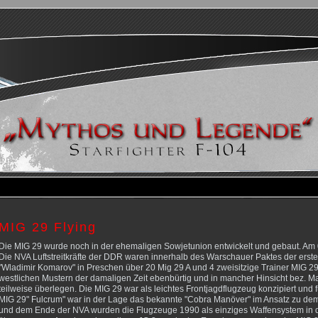
MIG 29 Flying
Die MIG 29 wurde noch in der ehemaligen Sowjetunion entwickelt und gebaut. Am 0
Die NVA Luftstreitkräfte der DDR waren innerhalb des Warschauer Paktes der erst
"Wladimir Komarov" in Preschen über 20 Mig 29 A und 4 zweisitzige Trainer MIG 2
westlichen Mustern der damaligen Zeit ebenbürtig und in mancher Hinsicht bez. Ma
teilweise überlegen. Die MIG 29 war als leichtes Frontjagdflugzeug konzipiert und 
MIG 29" Fulcrum" war in der Lage das bekannte "Cobra Manöver" im Ansatz zu dem
und dem Ende der NVA wurden die Flugzeuge 1990 als einziges Waffensystem in d