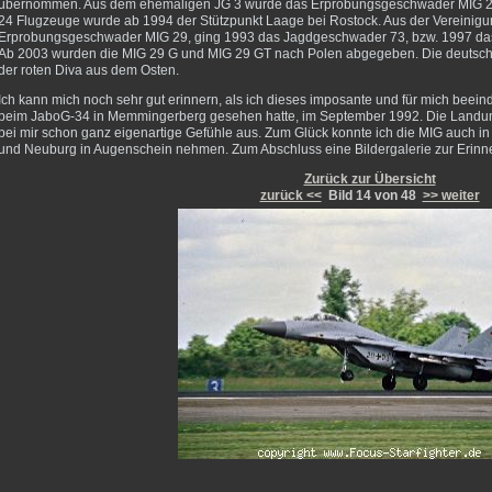
übernommen. Aus dem ehemaligen JG 3 wurde das Erprobungsgeschwader MIG 29 
24 Flugzeuge wurde ab 1994 der Stützpunkt Laage bei Rostock. Aus der Vereinigu
Erprobungsgeschwader MIG 29, ging 1993 das Jagdgeschwader 73, bzw. 1997 das 
Ab 2003 wurden die MIG 29 G und MIG 29 GT nach Polen abgegeben. Die deutsche 
der roten Diva aus dem Osten.
Ich kann mich noch sehr gut erinnern, als ich dieses imposante und für mich beei
beim JaboG-34 in Memmingerberg gesehen hatte, im September 1992
. Die Landun
bei mir schon ganz eigenartige Gefühle aus. Zum Glück konnte ich die MIG auch 
und Neuburg in Augenschein nehmen. Zum Abschluss eine Bildergalerie zur Erinne
Zurück zur Übersicht
zurück <<
Bild 14 von 48
>> weiter