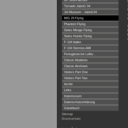
Int. Jets/Patches
Tornado JaboG-34
Jet Museum - JaboG34
MIG 29 Flying
Phantom Flying
Swiss Mirage Flying
Swiss Hunter Flying
F-104 Italien
F-104 Stormos AMI
Portugiesische Luftw...
Classic Airplanes
Classic Airshows
Visitors Part One
Visitors Part Two
Archiv
Links
Impresssum
Datenschutzerklärung
Gästebuch
Sitemap
Druckversion
Login