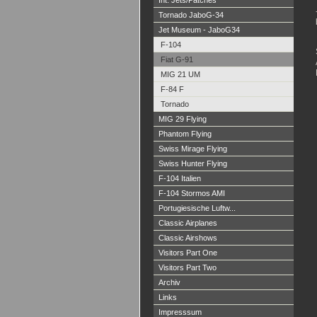
Int. Jets/Patches
Tornado JaboG-34
Jet Museum - JaboG34
F-104
Fiat G-91
MIG 21 UM
F-84 F
Tornado
MIG 29 Flying
Phantom Flying
Swiss Mirage Flying
Swiss Hunter Flying
F-104 Italien
F-104 Stormos AMI
Portugiesische Luftw...
Classic Airplanes
Classic Airshows
Visitors Part One
Visitors Part Two
Archiv
Links
Impresssum