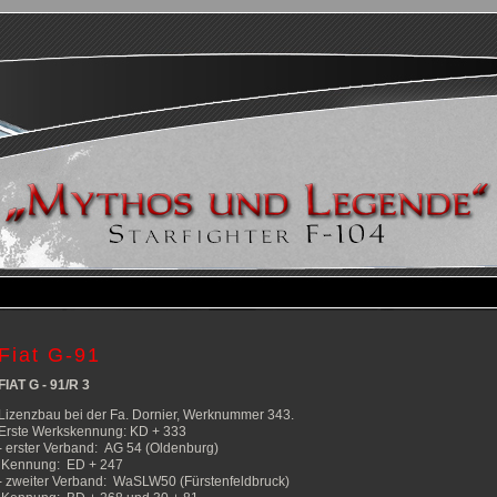
Fiat G-91
FIAT G - 91/R 3
Lizenzbau bei der Fa. Dornier, Werknummer 343.
Erste Werkskennung: KD + 333
- erster Verband: AG 54 (Oldenburg)
Kennung: ED + 247
- zweiter Verband: WaSLW50 (Fürstenfeldbruck)