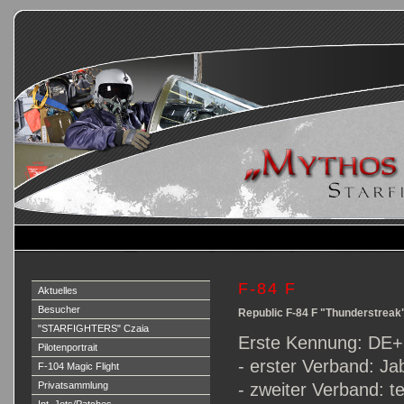
F-84 F
Aktuelles
Besucher
Republic F-84 F "Thunderstreak
"STARFIGHTERS" Czaia
Erste Kennung: DE
Pilotenportrait
- erster Verband: 
F-104 Magic Flight
Privatsammlung
- zweiter Verband: t