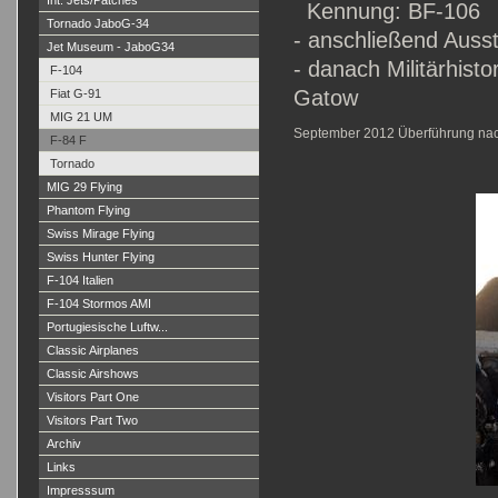
Int. Jets/Patches
Kennung: BF-106
Tornado JaboG-34
- anschließend Auss
Jet Museum - JaboG34
- danach Militärhist
F-104
Gatow
Fiat G-91
MIG 21 UM
September 2012 Überführung na
F-84 F
Tornado
MIG 29 Flying
Phantom Flying
Swiss Mirage Flying
Swiss Hunter Flying
F-104 Italien
F-104 Stormos AMI
Portugiesische Luftw...
Classic Airplanes
Classic Airshows
Visitors Part One
Visitors Part Two
Archiv
Links
Impresssum