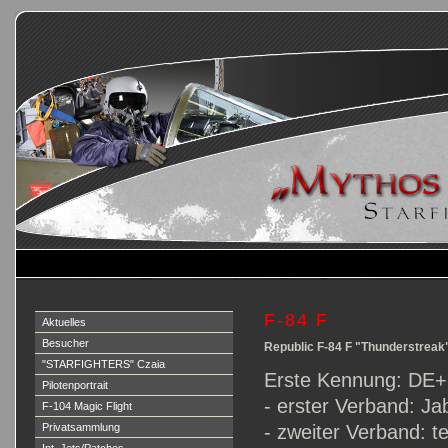
F-84 F
Aktuelles
Besucher
Republic F-84 F "Thunderstreak
"STARFIGHTERS" Czaia
Erste Kennung: DE
Pilotenportrait
- erster Verband: 
F-104 Magic Flight
Privatsammlung
- zweiter Verband: t