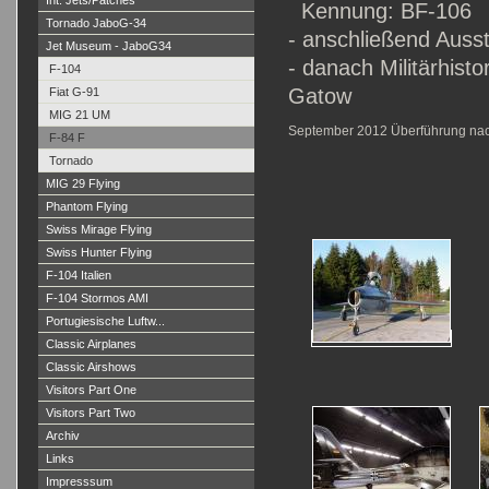
Int. Jets/Patches
Kennung: BF-106
Tornado JaboG-34
- anschließend Auss
Jet Museum - JaboG34
- danach Militärhist
F-104
Gatow
Fiat G-91
MIG 21 UM
September 2012 Überführung na
F-84 F
Tornado
MIG 29 Flying
Phantom Flying
Swiss Mirage Flying
Swiss Hunter Flying
F-104 Italien
F-104 Stormos AMI
Portugiesische Luftw...
Classic Airplanes
Classic Airshows
Visitors Part One
Visitors Part Two
Archiv
Links
Impresssum