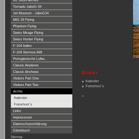
Int. Jets/Patches
Tornado JaboG-34
Jet Museum - JaboG34
MIG 29 Flying
Phantom Flying
Swiss Mirage Flying
Swiss Hunter Flying
F-104 Italien
F-104 Stormos AMI
Portugiesische Luftw...
Classic Airplanes
Classic Airshows
Bilder
Visitors Part One
Kalender
Visitors Part Two
Fotoshoot´s
Archiv
<
Kalender
Fotoshoot´s
Links
Impresssum
Datenschutzerklärung
Gästebuch
Sitemap