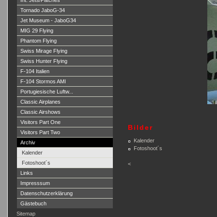
Int. Jets/Patches
Tornado JaboG-34
Jet Museum - JaboG34
MIG 29 Flying
Phantom Flying
Swiss Mirage Flying
Swiss Hunter Flying
F-104 Italien
F-104 Stormos AMI
Portugiesische Luftw...
Classic Airplanes
Classic Airshows
Visitors Part One
Bilder
Visitors Part Two
Kalender
Archiv
Fotoshoot´s
Kalender
Fotoshoot´s
<
Links
Impresssum
Datenschutzerklärung
Gästebuch
Sitemap