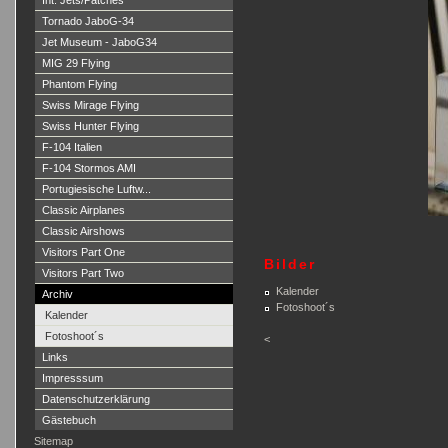
Int. Jets/Patches
Tornado JaboG-34
Jet Museum - JaboG34
MIG 29 Flying
Phantom Flying
Swiss Mirage Flying
Swiss Hunter Flying
F-104 Italien
F-104 Stormos AMI
Portugiesische Luftw...
Classic Airplanes
Classic Airshows
Visitors Part One
Bilder
Visitors Part Two
Kalender
Archiv
Fotoshoot´s
Kalender
Fotoshoot´s
<
Links
Impresssum
Datenschutzerklärung
Gästebuch
Sitemap