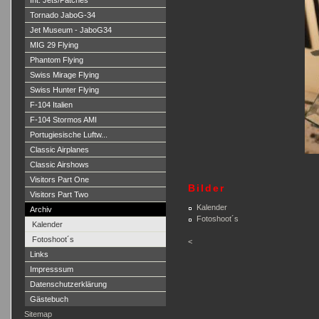
Int. Jets/Patches
Tornado JaboG-34
Jet Museum - JaboG34
MIG 29 Flying
Phantom Flying
Swiss Mirage Flying
Swiss Hunter Flying
F-104 Italien
F-104 Stormos AMI
Portugiesische Luftw...
Classic Airplanes
Classic Airshows
Visitors Part One
Bilder
Visitors Part Two
Kalender
Archiv
Fotoshoot´s
Kalender
Fotoshoot´s
<
Links
Impresssum
Datenschutzerklärung
Gästebuch
Sitemap