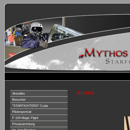
Archiv
Aktuelles
Besucher
"STARFIGHTERS" Czaia
Pilotenportrait
F-104 Magic Flight
Privatsammlung