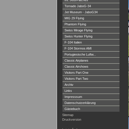
Int. Jets/Patches
Tornado JaboG-34
Jet Museum - JaboG34
MIG 29 Flying
Phantom Flying
Swiss Mirage Flying
Swiss Hunter Flying
F-104 Italien
F-104 Stormos AMI
Portugiesische Luftw...
Classic Airplanes
Classic Airshows
Visitors Part One
Visitors Part Two
Archiv
Links
Impresssum
Datenschutzerklärung
Gästebuch
Sitemap
Druckversion
Login