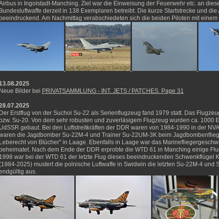
Airbus in Ingolstadt-Manching. Ziel war die Einweisung der Feuerwehr etc. an die
Bundesluftwaffe derzeit in 138 Exemplaren betreibt. Die kurze Startstrecke und die 
beeindruckend. Am Nachmittag verabschiedeten sich die beiden Piloten mit einem 
13.08.2025
Neue Bilder bei
PRIVATSAMMLUNG - INT. JETS / PATCHES. Page 31
28.07.2025
Der Erstflug von der Suchoi Su-22 als Serienflugzeug fand 1979 statt. Das Flugze
bzw. Su-20. Von dem sehr robusten und zuverläsigem Flugzeug wurden ca. 1000 Ex
UdSSR gebaut. Bei den Luftstreitkräften der DDR waren von 1984-1990 in der NVA c
waren die Jagdbomber Su-22M-4 und Trainer Su-22UM-3K beim Jagdbombenflie
Leberecht von Blücher" in Laage. Ebenfalls in Laage war das Marinefliegergesch
beheimatet. Nach dem Ende der DDR erprobte die WTD 61 in Manching einige Flu
1998 war bei der WTD 61 der letzte Flug dieses beeindruckenden Schwenkflügel 
(1984-2025) mustert die polnische Luftwaffe in Swidwin die letzten Su-22M-4 u
endgültig aus.