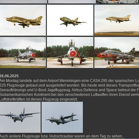
26.06.2025
Am Montag landete auf dem Airport Memmingen eine CASA 295 der spanischen Luft
225 Flugzeuge gebaut und ausgeliefert worden. Bis heute wird dieses Transportfl
Seeaufklärungs und U-Boot Jagdflugzeug. Airbus Defence and Space betreut die F
Südamerikanischen Kontinent bei den verschiedenen Luftwaffen ihren Dienst verri
Luftstreitkräften ist dieses Flugzeug eingesetzt.
Auch andere Flugzeuge bzw. Hubschrauber waren an dem Tag zu sehen.