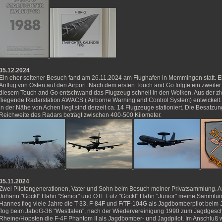
05.12.2024
Ein eher seltener Besuch fand am 26.11.2024 am Flughafen in Memmingen statt. Ei
Anflug von Osten auf den Airport. Nach dem ersten Touch and Go folgte ein zweiter
diesem Touch and Go entschwand das Flugzeug schnell in den Wolken. Aus der ziv
fliegende Radarstation AWACS ( Airborne Warning and Control System) entwickelt.
in der Nähe von Achen liegt sind derzeit ca. 14 Flugzeuge stationiert. Die Besatz
Reichweite des Radars beträgt zwischen 400-500 Kilometer.
05.11.2024
Zwei Pilotengenerationen, Vater und Sohn beim Besuch meiner Privatsammlung. A
Johann "Gockl" Hahn "Senior" und OTL Lutz "Gockl" Hahn "Junior" meine Sam
Hannes flog viele Jahre die T-33, F-84F und F/TF-104G als Jagdbomberpilot bei
flog beim JaboG-36 "Westfalen", nach der Wiedervereinigung 1990 zum Jagdgesc
Rheine/Hopsten die F-4F Phantom II als Jagdbomber- und Jagdpilot. Im Anschluß war