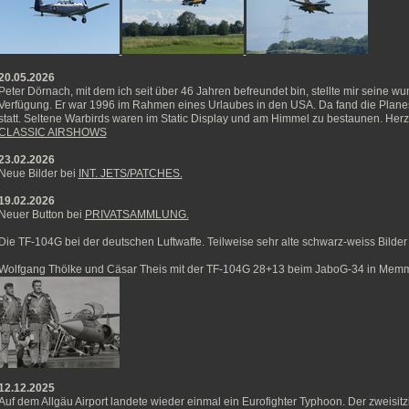
20.05.2026
Peter Dörnach, mit dem ich seit über 46 Jahren befreundet bin, stellte mir seine w
Verfügung. Er war 1996 im Rahmen eines Urlaubes in den USA. Da fand die Planes 
statt. Seltene Warbirds waren im Static Display und am Himmel zu bestaunen. Herz
CLASSIC AIRSHOWS
23.02.2026
Neue Bilder bei
INT. JETS/PATCHES.
19.02.2026
Neuer Button bei
PRIVATSAMMLUNG.
Die TF-104G bei der deutschen Luftwaffe. Teilweise sehr alte schwarz-weiss Bilder
Wolfgang Thölke und Cäsar Theis mit der TF-104G 28+13 beim JaboG-34 in Mem
12.12.2025
Auf dem Allgäu Airport landete wieder einmal ein Eurofighter Typhoon. Der zweisit