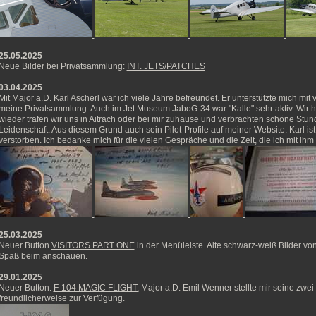
25.05.2025
Neue Bilder bei Privatsammlung:
INT. JETS/PATCHES
03.04.2025
Mit Major a.D. Karl Ascherl war ich viele Jahre befreundet. Er unterstützte mich mi
meine Privatsammlung. Auch im Jet Museum JaboG-34 war "Kalle" sehr aktiv. Wir h
wieder trafen wir uns in Aitrach oder bei mir zuhause und verbrachten schöne Stun
Leidenschaft. Aus diesem Grund auch sein Pilot-Profile auf meiner Website. Karl is
verstorben. Ich bedanke mich für die vielen Gespräche und die Zeit, die ich mit ihm 
25.03.2025
Neuer Button
VISITORS PART ONE
in der Menüleiste. Alte schwarz-weiß Bilder von
Spaß beim anschauen.
29.01.2025
Neuer Button:
F-104 MAGIC FLIGHT.
Major a.D. Emil Wenner stellte mir seine zwe
freundlicherweise zur Verfügung.