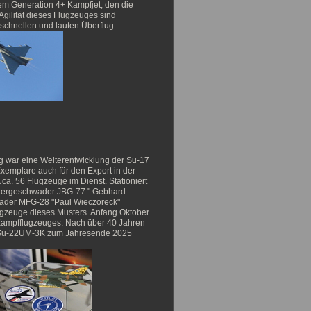
sem Generation 4+ Kampfjet, den die
Agilität dieses Flugzeuges sind
schnellen und lauten Überflug.
ug war eine Weiterentwicklung der Su-17
emplare auch für den Export in der
a. 56 Flugzeuge im Dienst. Stationiert
gergeschwader JBG-77 " Gebhard
wader MFG-28 "Paul Wieczoreck"
gzeuge dieses Musters. Anfang Oktober
Kampfflugzeuges. Nach über 40 Jahren
nd Su-22UM-3K zum Jahresende 2025