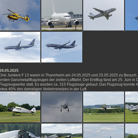
28.05.2025
Drei Junkers F 13 waren in Thannheim am 24.05.2025 und 25.05.2025 zu Besuch. 
ersten Ganzmetallflugzeuges der zivilen Luftfahrt. Der Erstflug fand am 25. Juni i
Flugzeugwerke statt. Es wurden ca. 315 Flugzeuge gebaut. Das Flugzeug konnte 
etwa 40% des damaligen Verkehrsnetzes in der Luft.