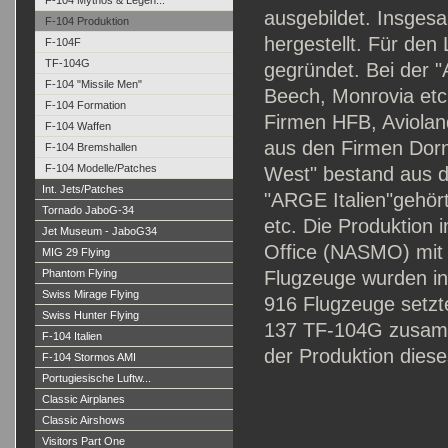
F-104 Mythos & Legen...
ausgebildet. Insges
F-104 Produktion
hergestellt. Für de
F-104F
TF-104G
gegründet. Bei der
F-104 "Missile Men"
Beech, Monrovia etc
F-104 Formation
Firmen HFB, Aviolan
F-104 Waffen
aus den Firmen Dorn
F-104 Bremshallen
F-104 Modelle/Patches
West" bestand aus de
Int. Jets/Patches
"ARGE Italien"gehört
Tornado JaboG-34
etc. Die Produktion
Jet Museum - JaboG34
Office (NASMO) mit S
MIG 29 Flying
Phantom Flying
Flugzeuge wurden in
Swiss Mirage Flying
916 Flugzeuge setzt
Swiss Hunter Flying
137 TF-104G zusamm
F-104 Italien
der Produktion dies
F-104 Stormos AMI
Portugiesische Luftw...
Classic Airplanes
Classic Airshows
Visitors Part One