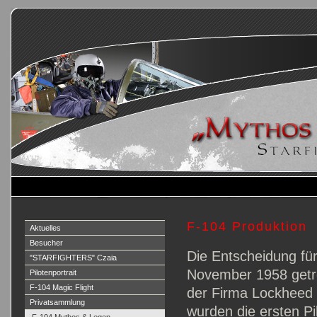
F-104 Produktion
Aktuelles
Besucher
Die Entscheidung fü
"STARFIGHTERS" Czaia
November 1958 getro
Pilotenportrait
F-104 Magic Flight
der Firma Lockheed
Privatsammlung
wurden die ersten Pi