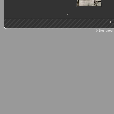
<
Fo
© Designed