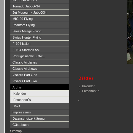
Int. Jets/Patches
Tornado JaboG-34
Jet Museum - JaboG34
MIG 29 Flying
Phantom Flying
Swiss Mirage Flying
Swiss Hunter Flying
F-104 Italien
F-104 Stormos AMI
Portugiesische Luftw...
Classic Airplanes
Classic Airshows
Visitors Part One
Bilder
Visitors Part Two
Kalender
Archiv
Fotoshoot´s
Kalender
Fotoshoot´s
<
Links
Impresssum
Datenschutzerklärung
Gästebuch
Sitemap