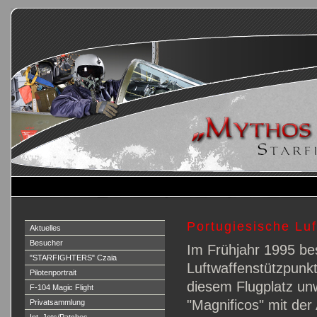
Portugiesische Luf
Aktuelles
Besucher
Im Frühjahr 1995 bes
"STARFIGHTERS" Czaia
Luftwaffenstützpunkt
Pilotenportrait
diesem Flugplatz unw
F-104 Magic Flight
"Magnificos" mit der 
Privatsammlung