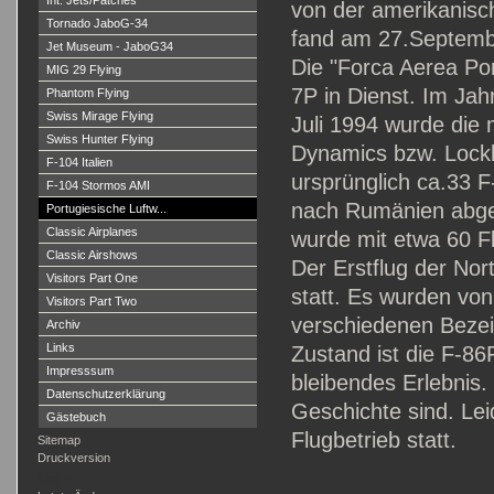
Int. Jets/Patches
von der amerikanisc
Tornado JaboG-34
fand am 27.Septembe
Jet Museum - JaboG34
Die "Forca Aerea Por
MIG 29 Flying
7P in Dienst. Im Jah
Phantom Flying
Swiss Mirage Flying
Juli 1994 wurde die 
Swiss Hunter Flying
Dynamics bzw. Lockh
F-104 Italien
ursprünglich ca.33 F
F-104 Stormos AMI
nach Rumänien abge
Portugiesische Luftw...
Classic Airplanes
wurde mit etwa 60 F
Classic Airshows
Der Erstflug der Nor
Visitors Part One
statt. Es wurden von
Visitors Part Two
verschiedenen Bezei
Archiv
Links
Zustand ist die F-86
Impresssum
bleibendes Erlebnis.
Datenschutzerklärung
Geschichte sind. Lei
Gästebuch
Flugbetrieb statt.
Sitemap
Druckversion
Login