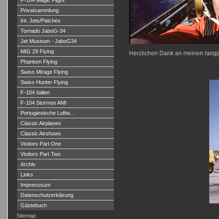
F-104 Magic Flight
Privatsammlung
Int. Jets/Patches
Tornado JaboG-34
Jet Museum - JaboG34
MIG 29 Flying
Herzlichen Dank an meinen langjäh
Phantom Flying
Swiss Mirage Flying
Swiss Hunter Flying
F-104 Italien
F-104 Stormos AMI
Portugiesische Luftw...
Classic Airplanes
Classic Airshows
Visitors Part One
Visitors Part Two
Archiv
Links
Impresssum
Datenschutzerklärung
Gästebuch
Sitemap