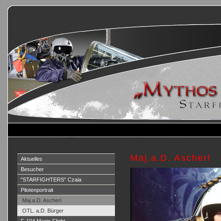
Maj.a.D. Ascherl
Aktuelles
Besucher
"STARFIGHTERS" Czaia
Pilotenportrait
Maj.a.D. Ascherl
OTL. a.D. Bürger