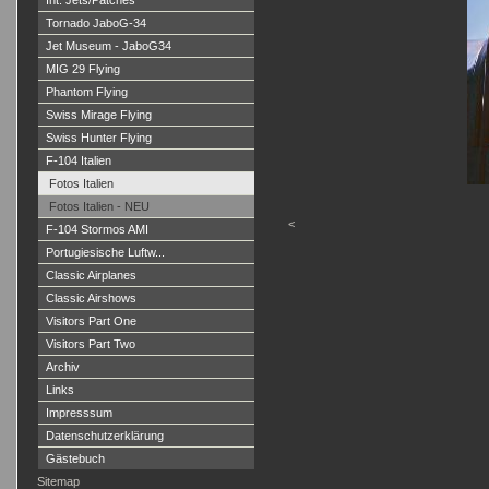
Int. Jets/Patches
Tornado JaboG-34
Jet Museum - JaboG34
MIG 29 Flying
Phantom Flying
Swiss Mirage Flying
Swiss Hunter Flying
F-104 Italien
Fotos Italien
Fotos Italien - NEU
<
F-104 Stormos AMI
Portugiesische Luftw...
Classic Airplanes
Classic Airshows
Visitors Part One
Visitors Part Two
Archiv
Links
Impresssum
Datenschutzerklärung
Gästebuch
Sitemap