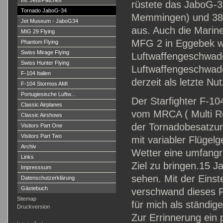
Int. Jets/Patches
rüstete das JaboG-31
Tornado JaboG-34
Memmingen) und 38 (
Jet Museum - JaboG34
aus. Auch die Marin
MIG 29 Flying
MFG 2 in Eggebek w
Phantom Flying
Swiss Mirage Flying
Luftwaffengeschwade
Swiss Hunter Flying
Luftwaffengeschwade
F-104 Italien
derzeit als letzte N
F-104 Stormos AMI
Portugiesische Luftw...
Der Starfighter F-1
Classic Airplanes
vom MRCA ( Multi Ro
Classic Airshows
der Tornadobesatzun
Visitors Part One
Visitors Part Two
mit variabler Flügel
Archiv
Wetter eine umfangr
Links
Ziel zu bringen.15 
Impresssum
sehen. Mit der Eins
Datenschutzerklärung
Gästebuch
verschwand dieses F
Sitemap
für mich als ständige
Druckversion
Zur Errinnerung ein p
Login