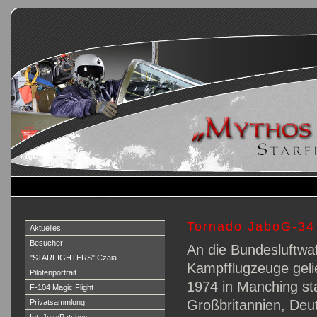
Tornado JaboG-34
Aktuelles
Besucher
An die Bundesluftwa
"STARFIGHTERS" Czaia
Kampfflugzeuge gelie
Pilotenportrait
1974 in Manching st
F-104 Magic Flight
Großbritannien, Deut
Privatsammlung