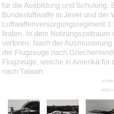
für die Ausbildung und Schulung. 
Bundesluftwaffe in Jever und der
Luftwaffenversorgungsregiment 1 
finden. In dem Nutzungszeitraum 
verloren. Nach der Ausmusterung 
der Flugzeuge nach Griechenland, 
Flugzeuge, welche in Amerika für
nach Taiwan.
91 Bilde
zurück <