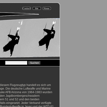
 diesem Flugzeugtyp handelt es sich um
euge. Die deutsche Luftwaffe und Marine
 Luke AFB Arizona von 1964-1983 wurden
bei den Jagdbombergeschwadern
ern 51 und 52 und den beiden
alls eingesetzt. Jeder Verband verfügte
 Bundesluftwaffe in Jever und der WTD 61