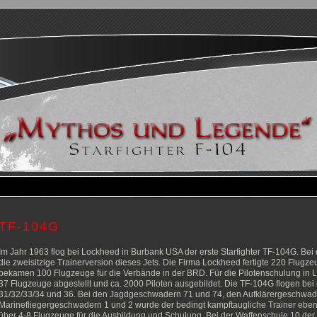
TF-104G
Im Jahr 1963 flog bei Lockheed in Burbank USA der erste Starfighter TF-104G. Bei
die zweisitzige Trainerversion dieses Jets. Die Firma Lockheed fertigte 220 Flugz
bekamen 100 Flugzeuge für die Verbände in der BRD. Für die Pilotenschulung in
37 Flugzeuge abgestellt und ca. 2000 Piloten ausgebildet. Die TF-104G flogen 
31/32/33/34 und 36. Bei den Jagdgeschwadern 71 und 74, den Aufklärergeschwad
Marinefliegergeschwadern 1 und 2 wurde der bedingt kampftaugliche Trainer ebenf
über 4-8 Flugzeuge für die Ausbildung und Schulung. Bei der Waffenschule 10 der