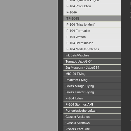
F-104 Mythos & Legen...
F-104 Produktion
F-104F
TF-104G
F-104 "Missile Men"
F-104 Formation
F-104 Waffen
F-104 Bremshallen
F-104 Modelle/Patches
Int. Jets/Patches
Tornado JaboG-34
Jet Museum - JaboG34
MIG 29 Flying
Phantom Flying
Swiss Mirage Flying
Swiss Hunter Flying
F-104 Italien
F-104 Stormos AMI
Portugiesische Luftw...
Classic Airplanes
Classic Airshows
Visitors Part One