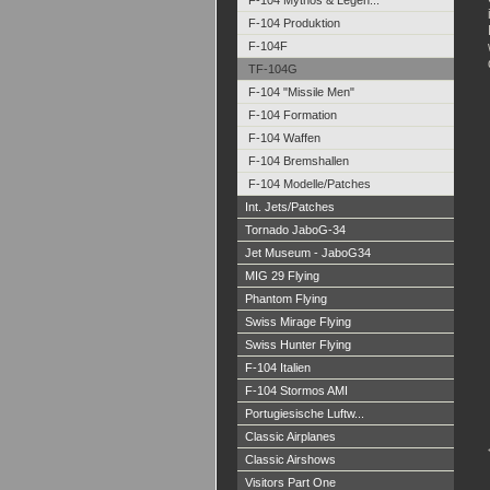
F-104 Mythos & Legen...
F-104 Produktion
F-104F
TF-104G
F-104 "Missile Men"
F-104 Formation
F-104 Waffen
F-104 Bremshallen
F-104 Modelle/Patches
Int. Jets/Patches
Tornado JaboG-34
Jet Museum - JaboG34
MIG 29 Flying
Phantom Flying
Swiss Mirage Flying
Swiss Hunter Flying
F-104 Italien
F-104 Stormos AMI
Portugiesische Luftw...
Classic Airplanes
Classic Airshows
Visitors Part One