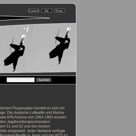
 diesem Flugzeugtyp handelt es sich um
euge. Die deutsche Luftwaffe und Marine
 Luke AFB Arizona von 1964-1983 wurden
bei den Jagdbombergeschwadern
ern 51 und 52 und den beiden
alls eingesetzt. Jeder Verband verfügte
 Bundesluftwaffe in Jever und der WTD 61