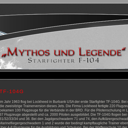
TF-104G
Im Jahr 1963 flog bei Lockheed in Burbank USA der erste Starfighter TF-104G. Bei
die zweisitzige Trainerversion dieses Jets. Die Firma Lockheed fertigte 220 Flugz
bekamen 100 Flugzeuge für die Verbände in der BRD. Für die Pilotenschulung in
37 Flugzeuge abgestellt und ca. 2000 Piloten ausgebildet. Die TF-104G flogen 
31/32/33/34 und 36. Bei den Jagdgeschwadern 71 und 74, den Aufklärergeschwad
Marinefliegergeschwadern 1 und 2 wurde der bedingt kampftaugliche Trainer ebenf
über 4-8 Flugzeuge für die Ausbildung und Schulung. Bei der Waffenschule 10 der