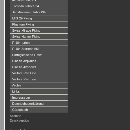
Int. Jets/Patches
Tornado JaboG-34
Jet Museum - JaboG34
MIG 29 Flying
Phantom Flying
Swiss Mirage Flying
Swiss Hunter Flying
F-104 Italien
F-104 Stormos AMI
Portugiesische Luftw...
Classic Airplanes
Classic Airshows
Visitors Part One
Visitors Part Two
Archiv
Links
Impresssum
Datenschutzerklärung
Gästebuch
Sitemap
Druckversion
Login