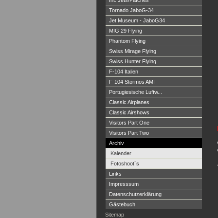
Int. Jets/Patches
Tornado JaboG-34
Jet Museum - JaboG34
MIG 29 Flying
Phantom Flying
Swiss Mirage Flying
Swiss Hunter Flying
F-104 Italien
F-104 Stormos AMI
Portugiesische Luftw...
Classic Airplanes
Classic Airshows
Visitors Part One
Visitors Part Two
Archiv
Kalender
Fotoshoot´s
Links
Impresssum
Datenschutzerklärung
Gästebuch
Sitemap