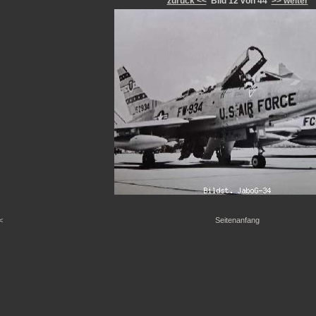
zurück <<
Bild 12 von 44
>> weiter
<
Seitenanfang