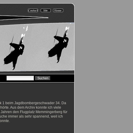
lock 1 beim Jagdbombergeschwader 34. Da
örte. Aus dem Archiv konnte ich viele
r Jahren den Flugplatz Memmingerberg für
uche immer als sehr spannend, weil ich
onnte.