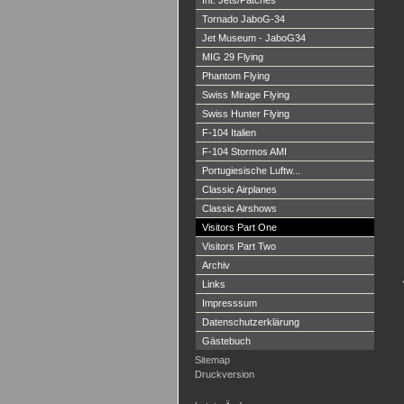
Int. Jets/Patches
Tornado JaboG-34
Jet Museum - JaboG34
MIG 29 Flying
Phantom Flying
Swiss Mirage Flying
Swiss Hunter Flying
F-104 Italien
F-104 Stormos AMI
Portugiesische Luftw...
Classic Airplanes
Classic Airshows
Visitors Part One
Visitors Part Two
Archiv
Links
Impresssum
Datenschutzerklärung
Gästebuch
Sitemap
Druckversion
Login