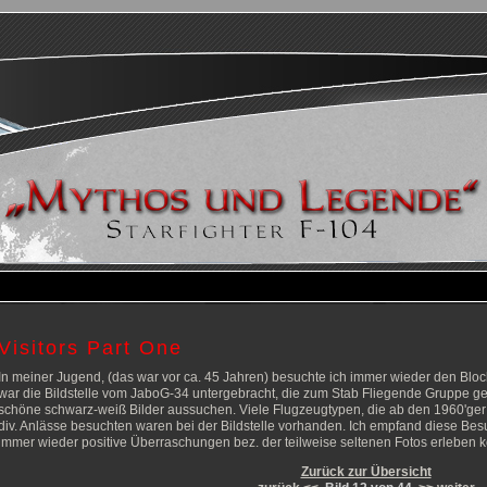
Visitors Part One
In meiner Jugend, (das war vor ca. 45 Jahren) besuchte ich immer wieder den B
war die Bildstelle vom JaboG-34 untergebracht, die zum Stab Fliegende Gruppe geh
schöne schwarz-weiß Bilder aussuchen. Viele Flugzeugtypen, die ab den 1960'ge
div. Anlässe besuchten waren bei der Bildstelle vorhanden. Ich empfand diese Bes
immer wieder positive Überraschungen bez. der teilweise seltenen Fotos erleben k
Zurück zur Übersicht