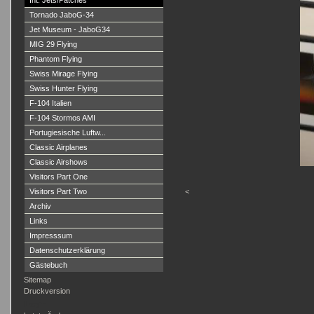
Int. Jets/Patches
Tornado JaboG-34
Jet Museum - JaboG34
MIG 29 Flying
Phantom Flying
Swiss Mirage Flying
Swiss Hunter Flying
F-104 Italien
F-104 Stormos AMI
Portugiesische Luftw...
Classic Airplanes
Classic Airshows
Visitors Part One
Visitors Part Two
<
Archiv
Links
Impresssum
Datenschutzerklärung
Gästebuch
Sitemap
Druckversion
Login