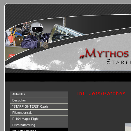
Int. Jets/Patches
Aktuelles
Besucher
"STARFIGHTERS" Czaia
Pilotenportrait
F-104 Magic Flight
Privatsammlung