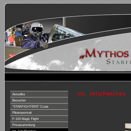
Int. Jets/Patches
Aktuelles
Besucher
"STARFIGHTERS" Czaia
Pilotenportrait
F-104 Magic Flight
Privatsammlung