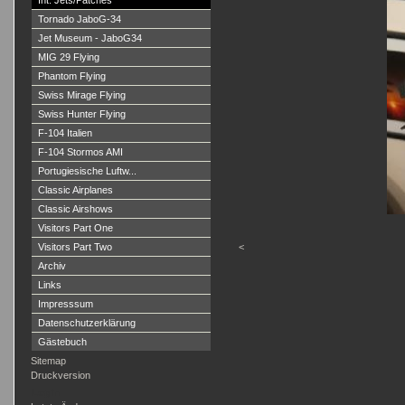
Int. Jets/Patches
Tornado JaboG-34
Jet Museum - JaboG34
MIG 29 Flying
Phantom Flying
Swiss Mirage Flying
Swiss Hunter Flying
F-104 Italien
F-104 Stormos AMI
Portugiesische Luftw...
Classic Airplanes
Classic Airshows
Visitors Part One
Visitors Part Two
<
Archiv
Links
Impresssum
Datenschutzerklärung
Gästebuch
Sitemap
Druckversion
Login