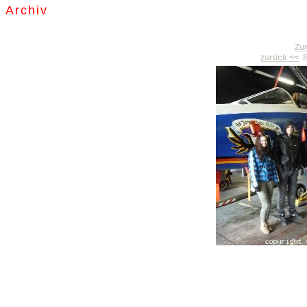
Archiv
Zur
zurück <<
B