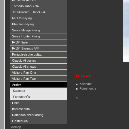
Int. Jets/Patches
Tornado JaboG-34
Jet Museum - JaboG34
MIG 29 Flying
Phantom Flying
Swiss Mirage Flying
Swiss Hunter Flying
F-104 Italien
F-104 Stormos AMI
Portugiesische Luftw...
Classic Airplanes
Classic Airshows
Visitors Part One
Bilder
Visitors Part Two
Kalender
Archiv
Fotoshoot´s
Kalender
Fotoshoot´s
<
Links
Impresssum
Datenschutzerklärung
Gästebuch
Sitemap