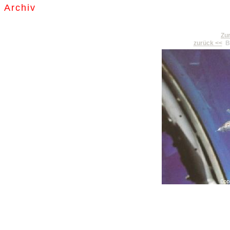
Archiv
Zur
zurück <<
Bi