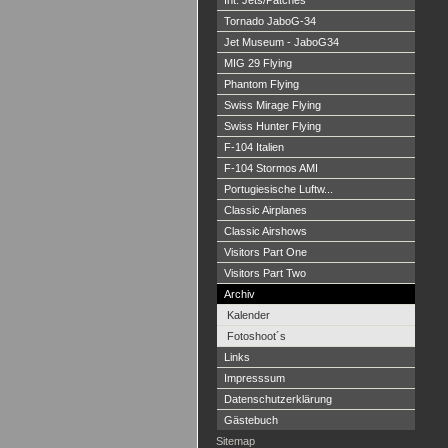
Int. Jets/Patches
Tornado JaboG-34
Jet Museum - JaboG34
MIG 29 Flying
Phantom Flying
Swiss Mirage Flying
Swiss Hunter Flying
F-104 Italien
F-104 Stormos AMI
Portugiesische Luftw...
Classic Airplanes
Classic Airshows
Visitors Part One
Visitors Part Two
Archiv
Kalender
Fotoshoot´s
Links
Impresssum
Datenschutzerklärung
Gästebuch
Sitemap